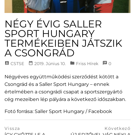
NÉGY ÉVIG SALLER
SPORT HUNGARY
TERMÉKEIBEN JÁTSZIK
A CSONGRÁD
account_box
date_range
folder
speaker_notes
CSTSE
2019. Június 10.
Friss Hírek
0
Négyéves együttműködési szerződést kötött a
Csongrád és a Saller Sport Hungary – ennek
értelmében a csongrádi csapat a sportszergyártó
cég mezeiben lép pályára a következő időszakban.
Fotó forrása: Saller Sport Hungary / Facebook
Bejegyzés
prev
Vissza
Következő
postPrevious
ÍGY GYŐZTE LE A
ÚJ EDZŐVEL VÁG NEKI A