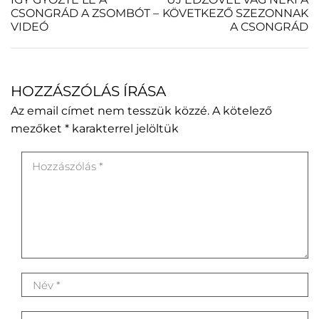
navigáció
page
CSONGRÁD A ZSOMBÓT –
KÖVETKEZŐ SZEZONNAK
VIDEÓ
A CSONGRÁD
n
p
p
HOZZÁSZÓLÁS ÍRÁSA
Az email címet nem tesszük közzé.
A kötelező
mezőket
*
karakterrel jelöltük