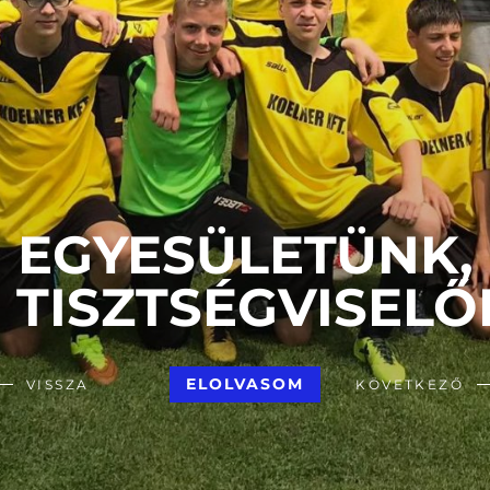
EGYESÜLETÜNK,
TISZTSÉGVISELŐ
ELOLVASOM
VISSZA
KÖVETKEZŐ